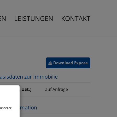
EN
LEISTUNGEN
KONTAKT
Download Expose
asisdaten zur Immobilie
iete (exkl. USt.)
auf Anfrage
reisinformation
 unserer