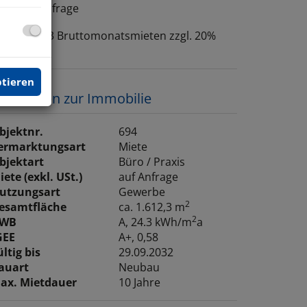
reis auf Anfrage
rovision:
3 Bruttomonatsmieten zzgl. 20%
St.
ptieren
asisdaten zur Immobilie
bjektnr.
694
ermarktungsart
Miete
bjektart
Büro / Praxis
iete (exkl. USt.)
auf Anfrage
utzungsart
Gewerbe
2
esamtfläche
ca. 1.612,3 m
2
WB
A, 24.3 kWh/m
a
GEE
A+, 0,58
ültig bis
29.09.2032
auart
Neubau
ax. Mietdauer
10 Jahre