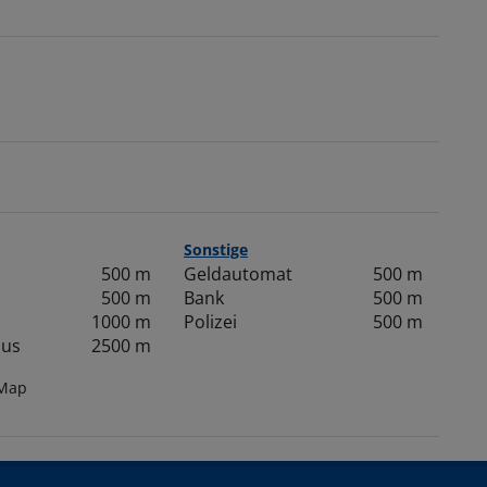
Sonstige
500 m
Geldautomat
500 m
500 m
Bank
500 m
1000 m
Polizei
500 m
aus
2500 m
tMap