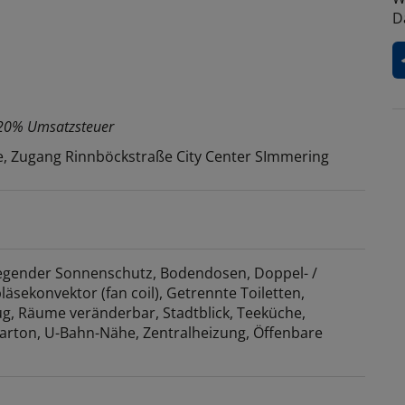
D
. 20% Umsatzsteuer
e, Zugang Rinnböckstraße City Center SImmering
egender Sonnenschutz
Bodendosen
Doppel- /
läsekonvektor (fan coil)
Getrennte Toiletten
ug
Räume veränderbar
Stadtblick
Teeküche
arton
U-Bahn-Nähe
Zentralheizung
Öffenbare