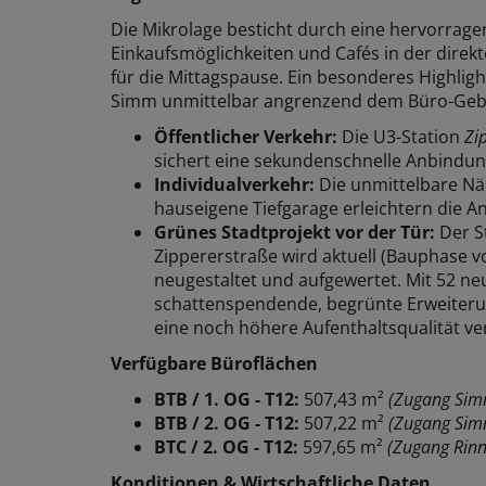
Die Mikrolage besticht durch eine hervorragen
Einkaufsmöglichkeiten und Cafés in der dire
für die Mittagspause. Ein besonderes Highligh
Simm unmittelbar angrenzend dem Büro-Ge
Öffentlicher Verkehr:
Die U3-Station
Zi
sichert eine sekundenschnelle Anbindun
Individualverkehr:
Die unmittelbare Nä
hauseigene Tiefgarage erleichtern die A
Grünes Stadtprojekt vor der Tür:
Der S
Zippererstraße wird aktuell (Bauphase 
neugestaltet und aufgewertet. Mit 52 n
schattenspendende, begrünte Erweiteru
eine noch höhere Aufenthaltsqualität ver
Verfügbare Büroflächen
BTB / 1. OG - T12:
507,43 m²
(Zugang Sim
BTB / 2. OG - T12:
507,22 m²
(Zugang Sim
BTC / 2. OG - T12:
597,65 m²
(Zugang Rinn
Konditionen & Wirtschaftliche Daten