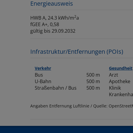
Energieausweis
2
HWB
A, 24.3 kWh/m
a
fGEE
A+, 0,58
gültig bis
29.09.2032
Infrastruktur/Entfernungen (POIs)
Verkehr
Gesundheit
Bus
500 m
Arzt
U-Bahn
500 m
Apotheke
Straßenbahn / Bus
500 m
Klinik
Krankenh
Angaben Entfernung Luftlinie / Quelle: OpenStree