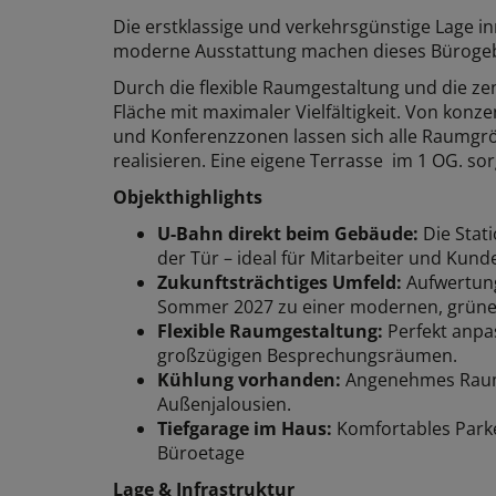
Die erstklassige und verkehrsgünstige Lage 
moderne Ausstattung machen dieses Büroge
Durch die flexible Raumgestaltung und die z
Fläche mit maximaler Vielfältigkeit. Von konz
und Konferenzzonen lassen sich alle Raum
realisieren. Eine eigene Terrasse im 1 OG. so
Objekthighlights
U-Bahn direkt beim Gebäude:
Die Stat
der Tür – ideal für Mitarbeiter und Kund
Zukunftsträchtiges Umfeld:
Aufwertung
Sommer 2027 zu einer modernen, grünen
Flexible Raumgestaltung:
Perfekt anpa
großzügigen Besprechungsräumen.
Kühlung vorhanden:
Angenehmes Raumk
Außenjalousien.
Tiefgarage im Haus:
Komfortables Parken
Büroetage
Lage & Infrastruktur