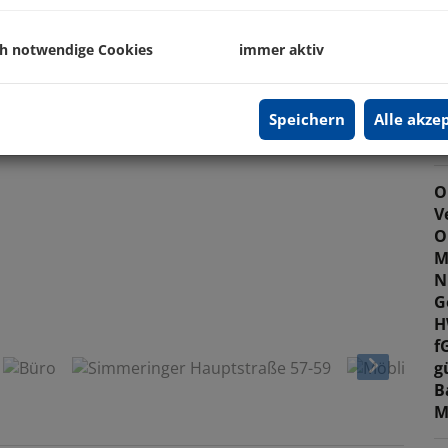
P
ch notwendige Cookies
immer aktiv
P
U
Speichern
Alle akze
B
O
V
O
M
N
G
hlag mittels KI generiert
H
f
g
B
M