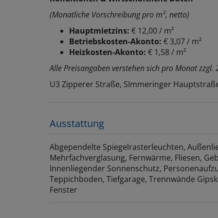
(Monatliche Vorschreibung pro m², netto)
Hauptmietzins:
€ 12,00 / m²
Betriebskosten-Akonto:
€ 3,07 / m²
Heizkosten-Akonto:
€ 1,58 / m²
Alle Preisangaben verstehen sich pro Monat zzgl
U3 Zipperer Straße, SImmeringer Hauptstraß
Ausstattung
Abgependelte Spiegelrasterleuchten
Außenli
Mehrfachverglasung
Fernwärme
Fliesen
Geb
Innenliegender Sonnenschutz
Personenaufz
Teppichboden
Tiefgarage
Trennwände Gipsk
Fenster