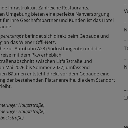
de Infrastruktur. Zahlreiche Restaurants,
V
kten Umgebung bieten eine perfekte Nahversorgung
t für Ihre Geschäftspartner und Kunden ist das Hotel
bäude
N
ppererstraße
befindet sich direkt beim Gebäude und
g an das Wiener Öffi-Netz.
T
he zur Autobahn A23 (Südosttangente) und die
nreise mit dem Pkw erheblich.
traßenabschnitt zwischen Litfaßstraße und
N
von Mai 2026 bis Sommer 2027) umfassend
euen Bäumen entsteht direkt vor dem Gebäude eine
ng der bestehenden Platanenreihe, die dem Standort
leiht.
meringer Hauptstraße)
meringer Hauptstraße)
böckstraße)
W