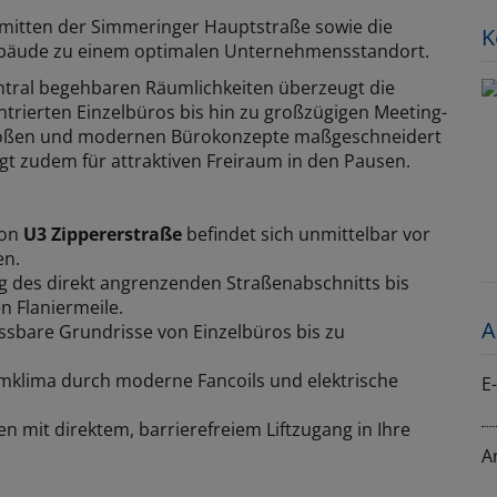
inmitten der Simmeringer Hauptstraße sowie die
K
bäude zu einem optimalen Unternehmensstandort.
entral begehbaren Räumlichkeiten überzeugt die
entrierten Einzelbüros bis hin zu großzügigen Meeting-
größen und modernen Bürokonzepte maßgeschneidert
rgt zudem für attraktiven Freiraum in den Pausen.
ion
U3 Zippererstraße
befindet sich unmittelbar vor
en.
 des direkt angrenzenden Straßenabschnitts bis
 Flaniermeile.
A
ssbare Grundrisse von Einzelbüros bis zu
lima durch moderne Fancoils und elektrische
E
 mit direktem, barrierefreiem Liftzugang in Ihre
A