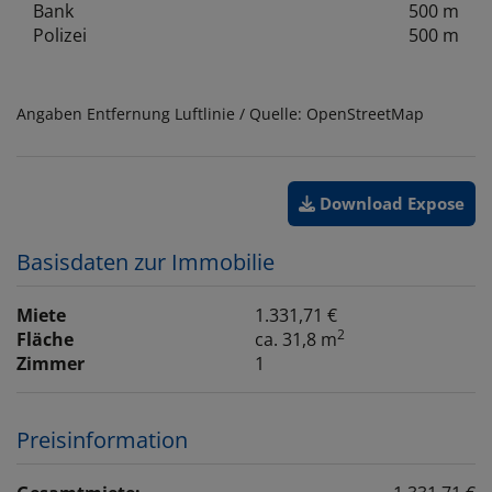
Bank
500 m
Polizei
500 m
Angaben Entfernung Luftlinie / Quelle: OpenStreetMap
Download Expose
Basisdaten zur Immobilie
Miete
1.331,71 €
2
Fläche
ca. 31,8 m
Zimmer
1
Preisinformation