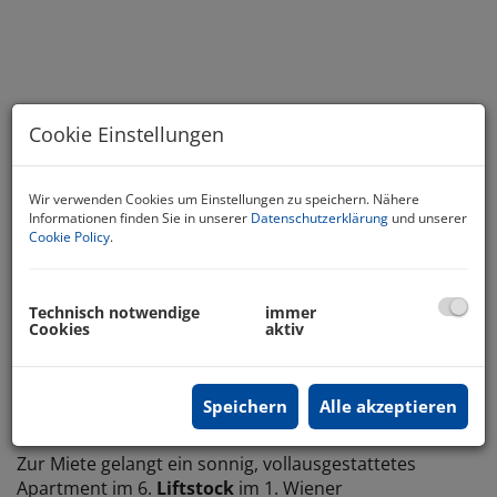
Cookie Einstellungen
Wir verwenden Cookies um Einstellungen zu speichern. Nähere
Informationen finden Sie in unserer
Datenschutzerklärung
und unserer
Cookie Policy
.
Top 610
Technisch notwendige
immer
Cookies
aktiv
Beschreibung
Speichern
Alle akzeptieren
- Wohnen im Herzen Wiens – nähe Stephansplatz–
Zur Miete gelangt ein sonnig, vollausgestattetes
Apartment im 6.
Liftstock
im 1. Wiener