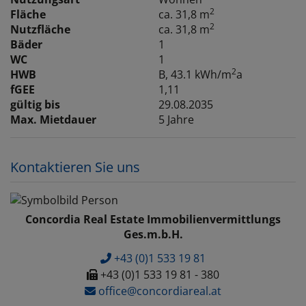
2
Fläche
ca. 31,8 m
2
Nutzfläche
ca. 31,8 m
Bäder
1
WC
1
2
HWB
B, 43.1 kWh/m
a
fGEE
1,11
gültig bis
29.08.2035
Max. Mietdauer
5 Jahre
Kontaktieren Sie uns
Concordia Real Estate Immobilienvermittlungs
Ges.m.b.H.
+43 (0)1 533 19 81
+43 (0)1 533 19 81 - 380
office@concordiareal.at